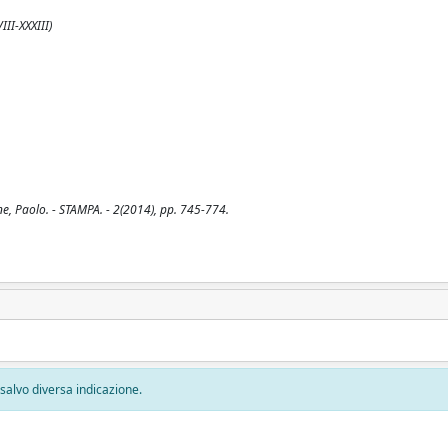
II-XXXIII)
zone, Paolo. - STAMPA. - 2(2014), pp. 745-774.
, salvo diversa indicazione.