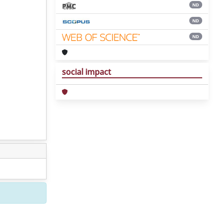
ND
ND
ND
social impact