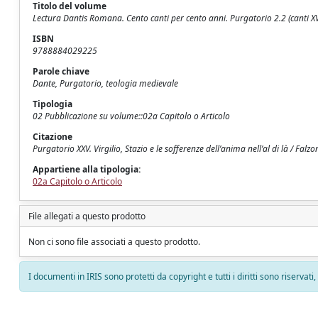
Titolo del volume
Lectura Dantis Romana. Cento canti per cento anni. Purgatorio 2.2 (canti XVI
ISBN
9788884029225
Parole chiave
Dante, Purgatorio, teologia medievale
Tipologia
02 Pubblicazione su volume::02a Capitolo o Articolo
Citazione
Purgatorio XXV. Virgilio, Stazio e le sofferenze dell’anima nell’al di là / Fal
Appartiene alla tipologia:
02a Capitolo o Articolo
File allegati a questo prodotto
Non ci sono file associati a questo prodotto.
I documenti in IRIS sono protetti da copyright e tutti i diritti sono riservati