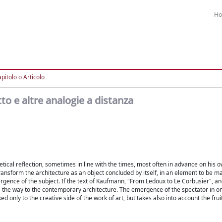
H
pitolo o Articolo
to e altre analogie a distanza
etical reflection, sometimes in line with the times, most often in advance on his o
transform the architecture as an object concluded by itself, in an element to be 
gence of the subject. If the text of Kaufmann, "From Ledoux to Le Corbusier", a
s the way to the contemporary architecture. The emergence of the spectator in on
d only to the creative side of the work of art, but takes also into account the frui