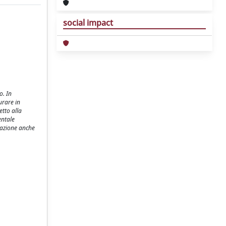
social impact
o. In
urare in
etto alla
entale
erazione anche