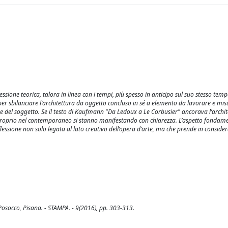
essione teorica, talora in linea con i tempi, più spesso in anticipo sul suo stesso temp
 per sbilanciare l’architettura da oggetto concluso in sé a elemento da lavorare e mis
 del soggetto. Se il testo di Kaufmann "Da Ledoux a Le Corbusier" ancorava l’archit
e proprio nel contemporaneo si stanno manifestando con chiarezza. L’aspetto fondam
riflessione non solo legata al lato creativo dell’opera d’arte, ma che prende in consid
Posocco, Pisana. - STAMPA. - 9(2016), pp. 303-313.