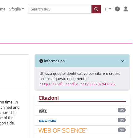
ome
Sfoglia
IT
Informazioni
Utilizza questo identificativo per citare o creare
un link a questo documento:
https://hdl.handle.net/11573/947025
Citazioni
wn time. In
machined and
ND
nchored Le
e of the
ND
tion side.
ND