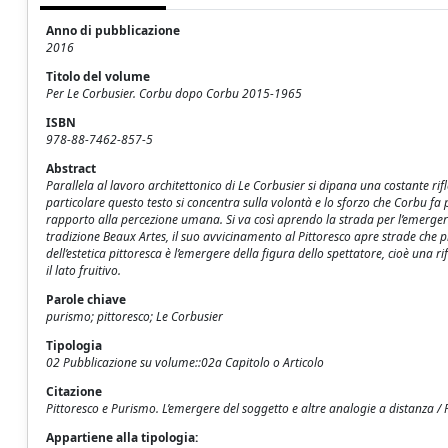
Anno di pubblicazione
2016
Titolo del volume
Per Le Corbusier. Corbu dopo Corbu 2015-1965
ISBN
978-88-7462-857-5
Abstract
Parallela al lavoro architettonico di Le Corbusier si dipana una costante rifl
particolare questo testo si concentra sulla volontà e lo sforzo che Corbu fa
rapporto alla percezione umana. Si va così aprendo la strada per l’emergere
tradizione Beaux Artes, il suo avvicinamento al Pittoresco apre strade ch
dell’estetica pittoresca è l’emergere della figura dello spettatore, cioè una 
il lato fruitivo.
Parole chiave
purismo; pittoresco; Le Corbusier
Tipologia
02 Pubblicazione su volume::02a Capitolo o Articolo
Citazione
Pittoresco e Purismo. L’emergere del soggetto e altre analogie a distanza / 
Appartiene alla tipologia: