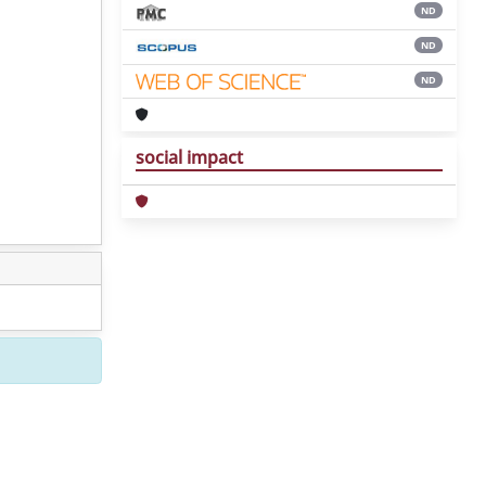
ND
ND
ND
social impact