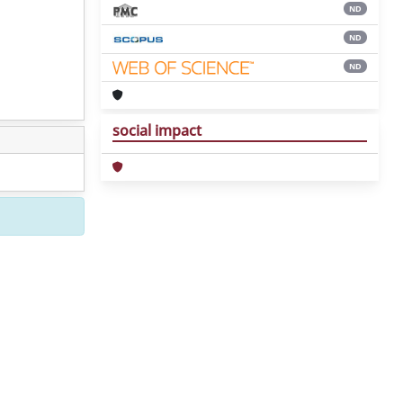
ND
ND
ND
social impact