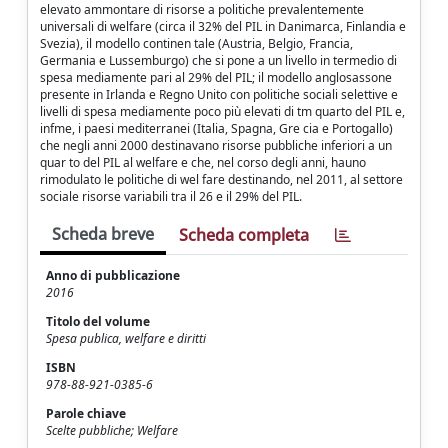
elevato ammontare di risorse a politiche prevalentemente
universali di welfare (circa il 32% del PIL in Danimarca, Finlandia e
Svezia), il modello continen­ tale (Austria, Belgio, Francia,
Germania e Lussemburgo) che si pone a un livello in­ termedio di
spesa mediamente pari al 29% del PIL; il modello anglosassone
presente in Irlanda e Regno Unito con politiche sociali selettive e
livelli di spesa mediamente poco più elevati di tm quarto del PIL e,
infme, i paesi mediterranei (Italia, Spagna, Gre­ cia e Portogallo)
che negli anni 2000 destinavano risorse pubbliche inferiori a un
quar­ to del PIL al welfare e che, nel corso degli anni, hauno
rimodulato le politiche di wel­ fare destinando, nel 2011, al settore
sociale risorse variabili tra il 26 e il 29% del PIL.
Scheda breve
Scheda completa
Anno di pubblicazione
2016
Titolo del volume
Spesa publica, welfare e diritti
ISBN
978-88-921-0385-6
Parole chiave
Scelte pubbliche; Welfare