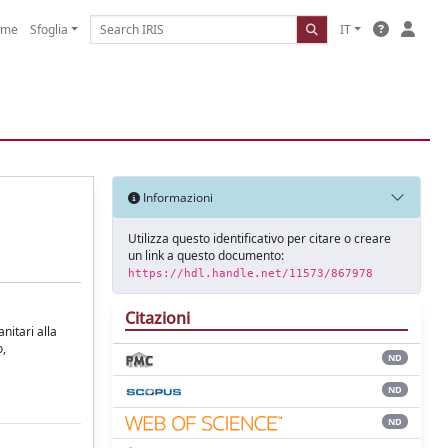
ome
Sfoglia
IT
Informazioni
Utilizza questo identificativo per citare o creare
un link a questo documento:
https://hdl.handle.net/11573/867978
Citazioni
nitari alla
o,
ND
ND
ND