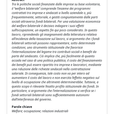
Tra le politiche sociali finanziate dalle imprese su base volontaria,
il “welfare bilaterale” comprende l’insieme dei programmi
contrattati tra imprese e sindacati a livello aziendale o, più
frequentemente, settoriale, e gestiti congiuntamente dalle parti
sociali attraverso fondi bilaterali. Per una valutazione economica
del welfare bilaterale è decisivo indagare i suoi effetti
sull’occupazione, un aspetto fin qui poco considerato. In questo
lavoro, riprendendo gli insegnamenti della letteratura relativa
all’incidenza della tassazione sul lavoro, si argomenta che i fondi
bilaterali settoriali possono rappresentare, sotto determinate
condizioni, uno strumento istituzionale che favorisce
l’internalizzazione del legame tra contributi sociali e benefit da
parte del sindacato. Ciò implica che, più facilmente di quanto
accada nel caso di una politica pubblica, il costo del finanziamento
dei benefit può essere ripartito tra imprese e lavoratori, mediante
una riduzione delle richieste sindacali nella contrattazione
salariale. Di conseguenza, tale costo non va per intero ad
aumentare il costo del lavoro e non esercita l’effetto negativo sul
livello di occupazione che altrimenti determinerebbe. Tuttavia, a
questo scopo è rilevante l’esatto profilo istituzionale dei fondi. In
particolare, si argomenta che l’internalizzazione si verifica se i
fondi settoriali bilaterali sono sufficientemente autonomi
dall’interferenza del governo.
Parole chiave
Welfare; occupazione; relazioni industriali