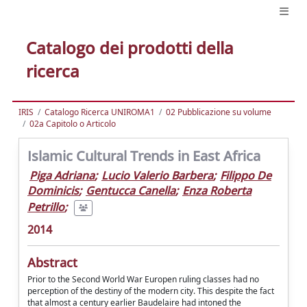
Catalogo dei prodotti della
ricerca
IRIS
Catalogo Ricerca UNIROMA1
02 Pubblicazione su volume
02a Capitolo o Articolo
Islamic Cultural Trends in East Africa
Piga Adriana
;
Lucio Valerio Barbera
;
Filippo De
Dominicis
;
Gentucca Canella
;
Enza Roberta
Petrillo
;
2014
Abstract
Prior to the Second World War Europen ruling classes had no
perception of the destiny of the modern city. This despite the fact
that almost a century earlier Baudelaire had intoned the