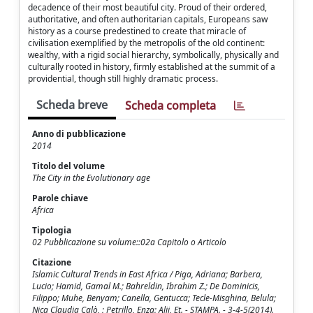
decadence of their most beautiful city. Proud of their ordered,
authoritative, and often authoritarian capitals, Europeans saw
history as a course predestined to create that miracle of
civilisation exemplified by the metropolis of the old continent:
wealthy, with a rigid social hierarchy, symbolically, physically and
culturally rooted in history, firmly established at the summit of a
providential, though still highly dramatic process.
Scheda breve
Scheda completa
Anno di pubblicazione
2014
Titolo del volume
The City in the Evolutionary age
Parole chiave
Africa
Tipologia
02 Pubblicazione su volume::02a Capitolo o Articolo
Citazione
Islamic Cultural Trends in East Africa / Piga, Adriana; Barbera,
Lucio; Hamid, Gamal M.; Bahreldin, Ibrahim Z.; De Dominicis,
Filippo; Muhe, Benyam; Canella, Gentucca; Tecle-Misghina, Belula;
Nica Claudia Calò, ; Petrillo, Enza; Alii, Et. - STAMPA. - 3-4-5(2014).