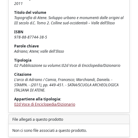
2011
Titolo del volume
Topografia di Atene. Sviluppo urbano e monumenti dalle origini al
III secolo d.C. Tomo 2. Colline sud-occidentali – Valle dell’Ilisso
ISBN
978-88-87744-38-5
Parole chiave
Adriano; Atene; valle dell'Ilisso
Tipologia
02 Pubblicazione su volume::02d Voce di Enciclopedia/Dizionario
Citazione
L'arco di Adriano / Camia, Francesco; Marchiandi, Daniela. -
STAMPA. - (2011), pp. 449-451. - SATAA/SCUOLA ARCHEOLOGICA
ITALIANA DI ATENE.
Appartiene alla tipologia:
02d Voce di Enciclopedia/Dizionario
File allegati a questo prodotto
Non ci sono file associati a questo prodotto.