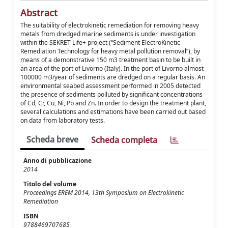
Abstract
The suitability of electrokinetic remediation for removing heavy
metals from dredged marine sediments is under investigation
within the SEKRET Life+ project (“Sediment ElectroKinetic
Remediation Technology for heavy metal pollution removal”), by
means of a demonstrative 150 m3 treatment basin to be built in
an area of the port of Livorno (Italy). In the port of Livorno almost
100000 m3/year of sediments are dredged on a regular basis. An
environmental seabed assessment performed in 2005 detected
the presence of sediments polluted by significant concentrations
of Cd, Cr, Cu, Ni, Pb and Zn. In order to design the treatment plant,
several calculations and estimations have been carried out based
on data from laboratory tests.
Scheda breve
Scheda completa
Anno di pubblicazione
2014
Titolo del volume
Proceedings EREM 2014, 13th Symposium on Electrokinetic
Remediation
ISBN
9788469707685