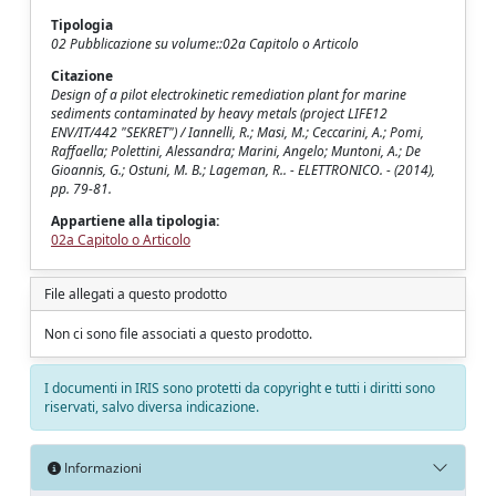
Tipologia
02 Pubblicazione su volume::02a Capitolo o Articolo
Citazione
Design of a pilot electrokinetic remediation plant for marine
sediments contaminated by heavy metals (project LIFE12
ENV/IT/442 "SEKRET") / Iannelli, R.; Masi, M.; Ceccarini, A.; Pomi,
Raffaella; Polettini, Alessandra; Marini, Angelo; Muntoni, A.; De
Gioannis, G.; Ostuni, M. B.; Lageman, R.. - ELETTRONICO. - (2014),
pp. 79-81.
Appartiene alla tipologia:
02a Capitolo o Articolo
File allegati a questo prodotto
Non ci sono file associati a questo prodotto.
I documenti in IRIS sono protetti da copyright e tutti i diritti sono
riservati, salvo diversa indicazione.
Informazioni