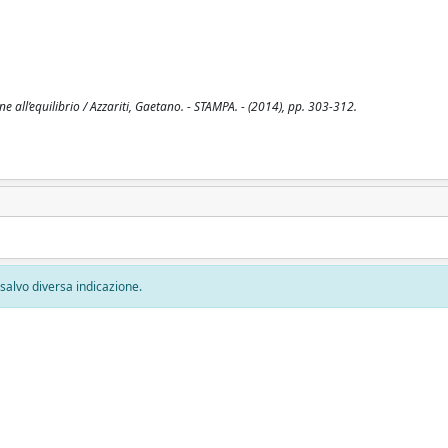
e all’equilibrio / Azzariti, Gaetano. - STAMPA. - (2014), pp. 303-312.
, salvo diversa indicazione.