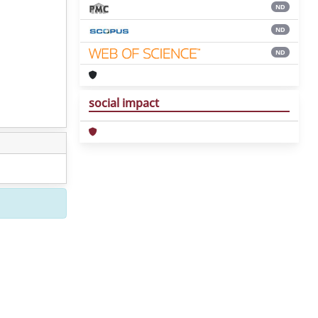
ND
ND
ND
social impact