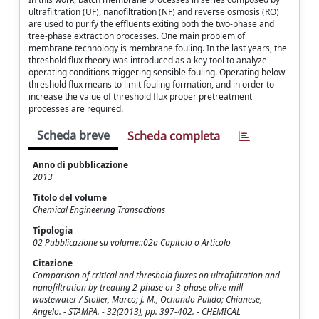
ultrafiltration (UF), nanofiltration (NF) and reverse osmosis (RO)
are used to purify the effluents exiting both the two-phase and
tree-phase extraction processes. One main problem of
membrane technology is membrane fouling. In the last years, the
threshold flux theory was introduced as a key tool to analyze
operating conditions triggering sensible fouling. Operating below
threshold flux means to limit fouling formation, and in order to
increase the value of threshold flux proper pretreatment
processes are required.
Scheda breve
Scheda completa
Anno di pubblicazione
2013
Titolo del volume
Chemical Engineering Transactions
Tipologia
02 Pubblicazione su volume::02a Capitolo o Articolo
Citazione
Comparison of critical and threshold fluxes on ultrafiltration and
nanofiltration by treating 2-phase or 3-phase olive mill
wastewater / Stoller, Marco; J. M., Ochando Pulido; Chianese,
Angelo. - STAMPA. - 32(2013), pp. 397-402. - CHEMICAL