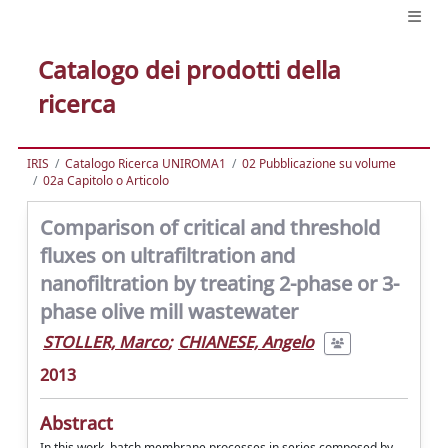
Catalogo dei prodotti della
ricerca
IRIS
Catalogo Ricerca UNIROMA1
02 Pubblicazione su volume
02a Capitolo o Articolo
Comparison of critical and threshold
fluxes on ultrafiltration and
nanofiltration by treating 2-phase or 3-
phase olive mill wastewater
STOLLER, Marco
;
CHIANESE, Angelo
2013
Abstract
In this work, batch membrane processes in series composed by