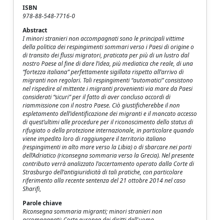
ISBN
978-88-548-7716-0
Abstract
I minori stranieri non accompagnati sono le principali vittime
della politica dei respingimenti sommari verso i Paesi di origine o
di transito dei flussi migratori, praticata per più di un lustro dal
nostro Paese al fine di dare l’idea, più mediatica che reale, di una
“fortezza italiana” perfettamente sigillata rispetto all’arrivo di
migranti non regolari. Tali respingimenti “automatici” consistono
nel rispedire al mittente i migranti provenienti via mare da Paesi
considerati “sicuri” per il fatto di aver concluso accordi di
riammissione con il nostro Paese. Ciò giustificherebbe il non
espletamento dell’identificazione dei migranti e il mancato accesso
di quest’ultimi alle procedure per il riconoscimento dello status di
rifugiato o della protezione internazionale, in particolare quando
viene impedito loro di raggiungere il territorio italiano
(respingimenti in alto mare verso la Libia) o di sbarcare nei porti
dell’Adriatico (riconsegna sommaria verso la Grecia). Nel presente
contributo verrà analizzato l’accertamento operato dalla Corte di
Strasburgo dell’antigiuridicità di tali pratiche, con particolare
riferimento alla recente sentenza del 21 ottobre 2014 nel caso
Sharifi,
Parole chiave
Riconsegna sommaria migranti; minori stranieri non
accompagnati; Corte europea dei diritti dell'uomo