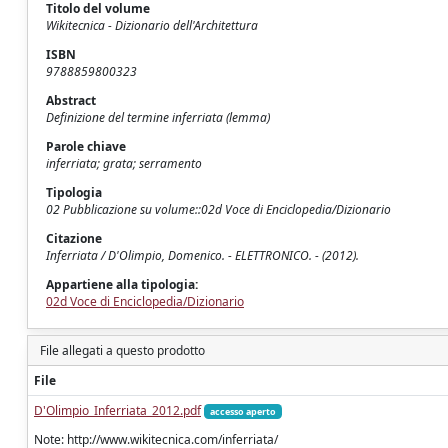
Titolo del volume
Wikitecnica - Dizionario dell'Architettura
ISBN
9788859800323
Abstract
Definizione del termine inferriata (lemma)
Parole chiave
inferriata; grata; serramento
Tipologia
02 Pubblicazione su volume::02d Voce di Enciclopedia/Dizionario
Citazione
Inferriata / D'Olimpio, Domenico. - ELETTRONICO. - (2012).
Appartiene alla tipologia:
02d Voce di Enciclopedia/Dizionario
File allegati a questo prodotto
File
D'Olimpio_Inferriata_2012.pdf
accesso aperto
Note: http://www.wikitecnica.com/inferriata/