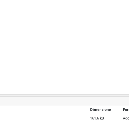
Dimensione
Fo
161.6 kB
Ado