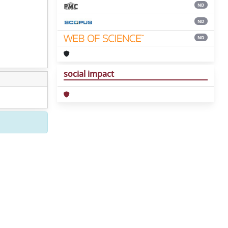
ND
ND
ND
social impact