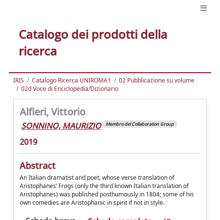
Catalogo dei prodotti della
ricerca
IRIS
Catalogo Ricerca UNIROMA1
02 Pubblicazione su volume
02d Voce di Enciclopedia/Dizionario
Alfieri, Vittorio
SONNINO, MAURIZIO
Membro del Collaboration Group
2019
Abstract
An Italian dramatist and poet, whose verse translation of
Aristophanes’ Frogs (only the third known Italian translation of
Aristophanes) was published posthumously in 1804; some of his
own comedies are Aristophanic in spirit if not in style.