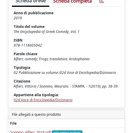
Scheda breve
Scheda completa
Anno di pubblicazione
2019
Titolo del volume
The Encyclopedia of Greek Comedy, Vol. 1
ISBN
978-1118605042
Parole chiave
Alfieri; comedy; Frogs; translation; Aristophanes
Tipologia
02 Pubblicazione su volume::02d Voce di Enciclopedia/Dizionario
Citazione
Alfieri, Vittorio / Sonnino, Maurizio. - STAMPA. - 1(2019), pp. 38-39.
Appartiene alla tipologia:
02d Voce di Enciclopedia/Dizionario
File allegati a questo prodotto
File
Sonnino_Alfieri_2019.pdf
solo gestori archivio