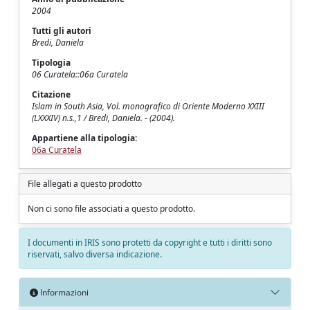
2004
Tutti gli autori
Bredi, Daniela
Tipologia
06 Curatela::06a Curatela
Citazione
Islam in South Asia, Vol. monografico di Oriente Moderno XXIII
(LXXXIV) n.s.,1 / Bredi, Daniela. - (2004).
Appartiene alla tipologia:
06a Curatela
File allegati a questo prodotto
Non ci sono file associati a questo prodotto.
I documenti in IRIS sono protetti da copyright e tutti i diritti sono
riservati, salvo diversa indicazione.
Informazioni