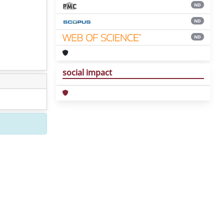
ND
ND
ND
social impact