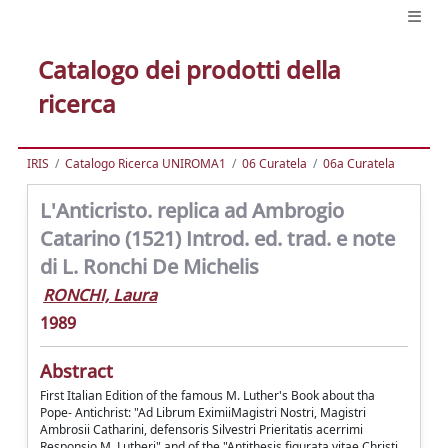
Catalogo dei prodotti della
ricerca
IRIS
Catalogo Ricerca UNIROMA1
06 Curatela
06a Curatela
L'Anticristo. replica ad Ambrogio
Catarino (1521) Introd. ed. trad. e note
di L. Ronchi De Michelis
RONCHI, Laura
1989
Abstract
First Italian Edition of the famous M. Luther's Book about tha
Pope- Antichrist: "Ad Librum EximiiMagistri Nostri, Magistri
Ambrosii Catharini, defensoris Silvestri Prieritatis acerrimi
Responsio M. Lutheri" and of the "Antithesis figurata vitae Christi