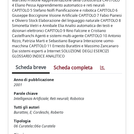
Marcello Frixione Rappresentazione della conoscenza CAPITOLO
4 Eliano Pessa Apprendimento automatico e reti neurali
CAPITOLO 5 Stefano Nolfi Pianificazione e robotica CAPITOLO 6
Giuseppe Boccignone Visione Artificiale CAPITOLO 7 Fabio Pianesi
e Oliviero Stock Elaborazione del linguaggio naturale CAPITOLO 8
Simonetta Vietri e Annibale Elia Analisi automatica dei testi e
dizionari elettronici CAPITOLO 9 Rino Falcone e Cristiano
Castelfranchi Agenti e sistemi multi-agente CAPITOLO 10 Antonio
Rizzo, Patrizia Marti e Sebastiano Bagnara Interazione uomo-
macchina CAPITOLO 11 Ernesto Burattini e Massimo Zancanaro
Dai sistemi esperti a Internet SOLUZIONE DEGLI ESERCIZI
GLOSSARIO INDICE ANALITICO
Scheda breve
Scheda completa
Anno di pubblicazione
2001
Parole chiave
Intelligenza Artificiale; Reti neurali; Robotica
Tutti gli autori
Burattini, E; Cordeschi, Roberto
Tipologia
06 Curatela::06a Curatela