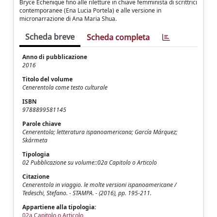
Bryce Echenique fino alle riletture in chiave femminista di scrittrici
contemporanee (Ena Lucia Portela) e alle versione in
micronarrazione di Ana Maria Shua.
Scheda breve
Scheda completa
Anno di pubblicazione
2016
Titolo del volume
Cenerentola come testo culturale
ISBN
9788899581145
Parole chiave
Cenerentola; letteratura ispanoamericana; García Márquez;
Skármeta
Tipologia
02 Pubblicazione su volume::02a Capitolo o Articolo
Citazione
Cenerentola in viaggio. le molte versioni ispanoamericane /
Tedeschi, Stefano. - STAMPA. - (2016), pp. 195-211.
Appartiene alla tipologia:
02a Capitolo o Articolo