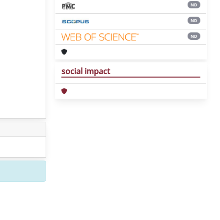
ND
ND
ND
social impact