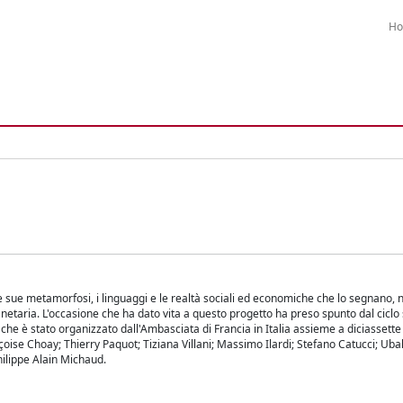
H
le sue metamorfosi, i linguaggi e le realtà sociali ed economiche che lo segnano, 
netaria. L'occasione che ha dato vita a questo progetto ha preso spunto dal ciclo
 e che è stato organizzato dall'Ambasciata di Francia in Italia assieme a diciassette
çoise Choay; Thierry Paquot; Tiziana Villani; Massimo Ilardi; Stefano Catucci; Ubal
hilippe Alain Michaud.