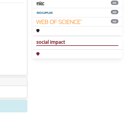
ND
ND
ND
social impact