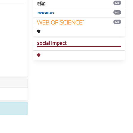
ND
ND
ND
social impact