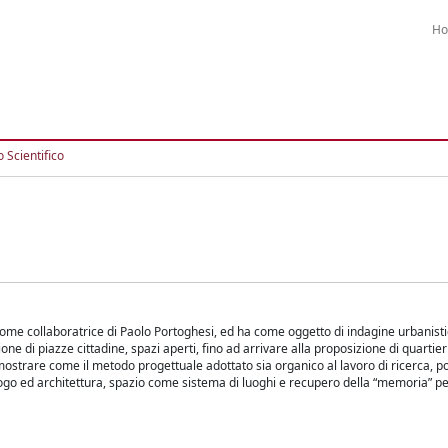
H
 Scientifico
 come collaboratrice di Paolo Portoghesi, ed ha come oggetto di indagine urbanist
ne di piazze cittadine, spazi aperti, fino ad arrivare alla proposizione di quartier
strare come il metodo progettuale adottato sia organico al lavoro di ricerca, po
luogo ed architettura, spazio come sistema di luoghi e recupero della “memoria” p