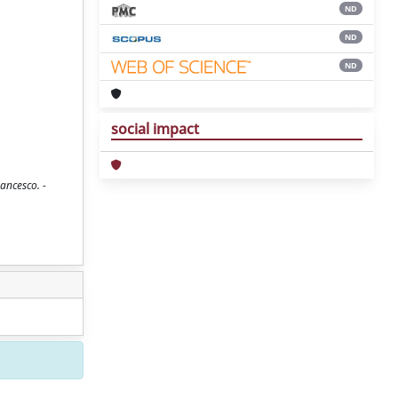
ND
ND
ND
social impact
rancesco. -