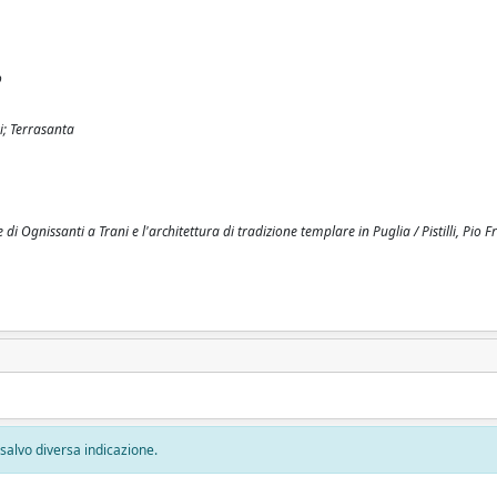
o
ri; Terrasanta
di Ognissanti a Trani e l'architettura di tradizione templare in Puglia / Pistilli, Pio F
, salvo diversa indicazione.