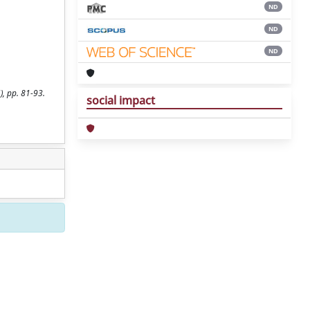
ND
ND
ND
), pp. 81-93.
social impact