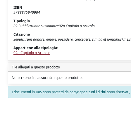
ISBN
9788875940904
Tipologia
02 Pubblicazione su volume::02a Capitolo o Articolo
Citazione
Sepulchrum donare, emere, possidere, concedere, similia et (omnibus) meis.
Appartiene alla tipologia:
02a Capitolo o Articolo
File allegati a questo prodotto
Non ci sono file associati a questo prodotto.
I documenti in IRIS sono protetti da copyright e tutti i diritti sono riservati