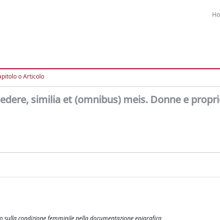
H
pitolo o Articolo
dere, similia et (omnibus) meis. Donne e propri
rio sulla condizione femminile nella documentazione epigrafica