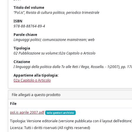
Titolo del volume
“Pol.is”, Rivista di cultura politica, periodico trimestrale
ISBN
978-88-88764-89-4
Parole chiave
Linguaggi politici; comunicazione mainstream; web
Tipologia
02 Pubblicazione su volume::02a Capitolo o Articolo
Citazione
I linguaggi della politica dalla Tv alle Reti / Rega, Rossella. - 1(2007), pp. 1
Appartiene alla tipologia:
02a Capitolo o Articolo
File allegati a questo prodotto
File
pol.is aprile 2007.pdf
solo gestori archivio
Tipologia: Versione editoriale (versione pubblicata con il layout dell'editore
Licenza: Tutti i diritti riservati (All rights reserved)