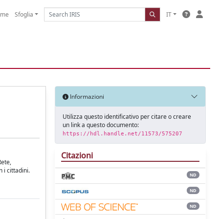
ome
Sfoglia
IT
Informazioni
Utilizza questo identificativo per citare o creare
un link a questo documento:
https://hdl.handle.net/11573/575207
Citazioni
Rete,
i cittadini.
ND
ND
ND