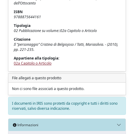
dell’Ottocento
ISBN
9788875644161
Tipologia
02 Pubblicazione su volume::02a Capitolo o Articolo
Citazione
Il “personaggio” Cristina di Belgiojoso / Tatti, Mariasilvia. - (2010),
pp. 221-235.
Appartiene alla tipologia:
02a Capitolo o Articolo
File allegati a questo prodotto
Non ci sono file associati a questo prodotto.
I documenti in IRIS sono protetti da copyright e tutti i diritti sono
riservati, salvo diversa indicazione.
Informazioni