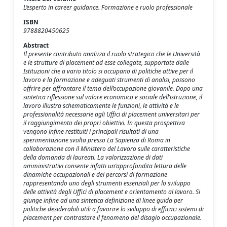
L’esperto in career guidance. Formazione e ruolo professionale
ISBN
9788820450625
Abstract
Il presente contributo analizza il ruolo strategico che le Università
e le strutture di placement ad esse collegate, supportate dalle
Istituzioni che a vario titolo si occupano di politiche attive per il
lavoro e la formazione e adeguati strumenti di analisi, possono
offrire per affrontare il tema dell’occupazione giovanile. Dopo una
sintetica riflessione sul valore economico e sociale dell’istruzione, il
lavoro illustra schematicamente le funzioni, le attività e le
professionalità necessarie agli Uffici di placement universitari per
il raggiungimento dei propri obiettivi. In questa prospettiva
vengono infine restituiti i principali risultati di una
sperimentazione svolta presso La Sapienza di Roma in
collaborazione con il Ministero del Lavoro sulle caratteristiche
della domanda di laureati. La valorizzazione di dati
amministrativi consente infatti un’approfondita lettura delle
dinamiche occupazionali e dei percorsi di formazione
rappresentando uno degli strumenti essenziali per lo sviluppo
delle attività degli Uffici di placement e orientamento al lavoro. Si
giunge infine ad una sintetica definizione di linee guida per
politiche desiderabili utili a favorire lo sviluppo di efficaci sistemi di
placement per contrastare il fenomeno del disagio occupazionale.