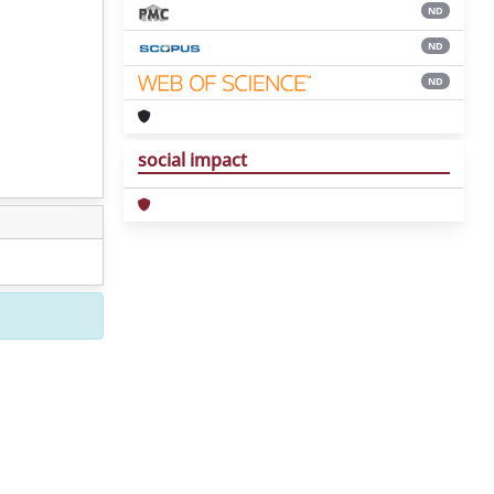
ND
ND
ND
social impact