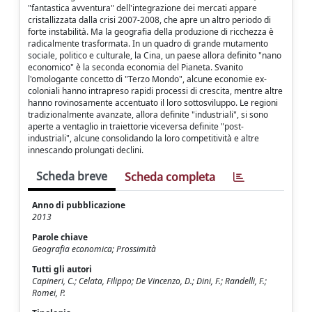
"fantastica avventura" dell'integrazione dei mercati appare
cristallizzata dalla crisi 2007-2008, che apre un altro periodo di
forte instabilità. Ma la geografia della produzione di ricchezza è
radicalmente trasformata. In un quadro di grande mutamento
sociale, politico e culturale, la Cina, un paese allora definito "nano
economico" è la seconda economia del Pianeta. Svanito
l'omologante concetto di "Terzo Mondo", alcune economie ex-
coloniali hanno intrapreso rapidi processi di crescita, mentre altre
hanno rovinosamente accentuato il loro sottosviluppo. Le regioni
tradizionalmente avanzate, allora definite "industriali", si sono
aperte a ventaglio in traiettorie viceversa definite "post-
industriali", alcune consolidando la loro competitività e altre
innescando prolungati declini.
Scheda breve
Scheda completa
Anno di pubblicazione
2013
Parole chiave
Geografia economica; Prossimità
Tutti gli autori
Capineri, C.; Celata, Filippo; De Vincenzo, D.; Dini, F.; Randelli, F.;
Romei, P.