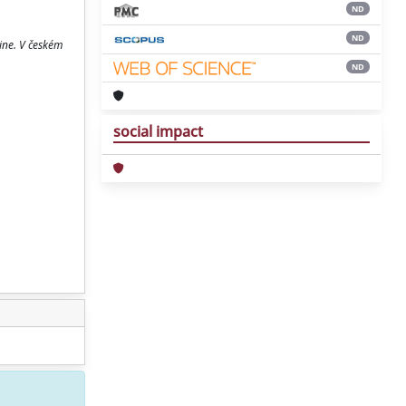
ND
ND
ine. V českém
ND
social impact