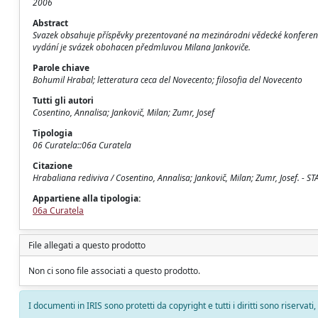
2006
Abstract
Svazek obsahuje příspěvky prezentované na mezinárodni vědecké konferenci 
vydání je svázek obohacen předmluvou Milana Jankoviče.
Parole chiave
Bohumil Hrabal; letteratura ceca del Novecento; filosofia del Novecento
Tutti gli autori
Cosentino, Annalisa; Jankovič, Milan; Zumr, Josef
Tipologia
06 Curatela::06a Curatela
Citazione
Hrabaliana rediviva / Cosentino, Annalisa; Jankovič, Milan; Zumr, Josef. - ST
Appartiene alla tipologia:
06a Curatela
File allegati a questo prodotto
Non ci sono file associati a questo prodotto.
I documenti in IRIS sono protetti da copyright e tutti i diritti sono riservati