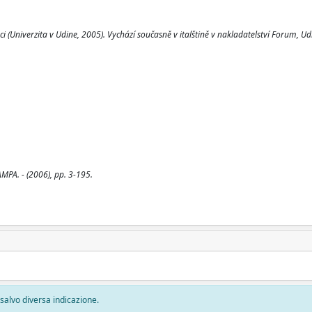
(Univerzita v Udine, 2005). Vychází současně v italštině v nakladatelství Forum, Ud
AMPA. - (2006), pp. 3-195.
, salvo diversa indicazione.