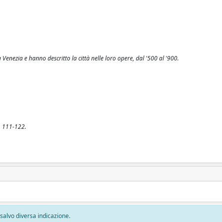
 Venezia e hanno descritto la città nelle loro opere, dal '500 al '900.
p. 111-122.
, salvo diversa indicazione.