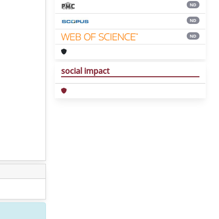
ND
ND
ND
social impact