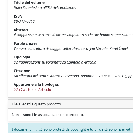
Titolo del volume
Dalla Serenissima all'Est del continente.
ISBN
88-317-0840
Abstract
Il saggio segue le tracce di alcuni viaggiatori cechi che hanno soggiornato a
Parole chiave
Venezia, letteratura di viaggio, letteratura ceca, Jan Neruda, Karel Čapek
Tipologia
02 Pubblicazione su volume::02a Capitolo o Articolo
Citazione
Gli alberghi nel centro storico / Cosentino, Annalisa. - STAMPA. - 9(2010), p
Appartiene alla tipologia:
02a Capitolo o Articolo
File allegati a questo prodotto
Non ci sono file associati a questo prodotto.
I documenti in IRIS sono protetti da copyright e tutti i diritti sono riservati