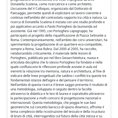
Donatella Scatena, come ricercatrice e come architetto.
L’occasione del V Colloquio, organizzato dal Dottorato di
Paesaggio, permette quindi di esplicitare un lavoro coerente e
continuo nell’ambito del contrastato rapporto tra città e natura. La
ricerca di Donatella Scatena è iniziata con uno studio profondo e
poi applicativo accanto a Paolo Portoghesi da laureanda ad
assistente. Già nel 1995, con Portoghesi capogruppo, ha
partecipato al progetto della riqualificazione di Piazza Selinunte a
Roma. Contemporaneamente, nell’ambito dei corsi universitari, ha
sperimentato la progettazione di un quartiere eco-compatibile,
sempre a Roma, Saxa Rubra. Dal 2000 al 2005, ha raccolto,
rielaborandolo criticamente, il materiale delle lezioni di
Portoghesi, pubblicato poi nel libro Geoarchitettura, nuova e
articolata disciplina che lo stesso Portoghesi ha fondato e nella
quale confluiscono le riflessioni profonde avviate in aula ed
inerenti la relazione tra memoria, natura e architettura, al fine di
indicare delle linee progettuali che saldino i conflitti tra queste tre
fondamentali istanze dell’agire e del pensare il territorio.
Nell’ambito di questa ricerca il breve saggio presenta il risultato di
una metodologia, sviluppata in seguito dentro la facoltà
attraverso la didattica e le tesi di laurea e soprattutto attraverso
la partecipazione a molti concorsi di progettazione nazionali e
internazionali. Questa metodologia, che poggia le sue basi
geometriche sul concetto barocco di spazio dinamico, affronta il
tema complesso della ricostruzione del tessuto e della ricucitura
di brani di città, interrogandosi sul futuro della città stessa e su