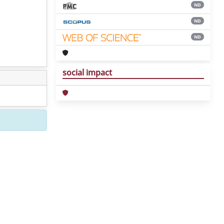
ND
ND
ND
social impact