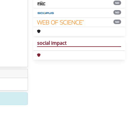
ND
ND
ND
social impact