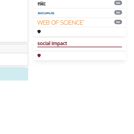
ND
ND
ND
social impact