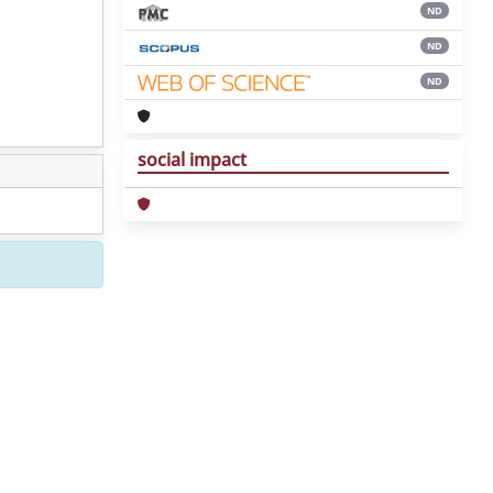
ND
ND
ND
social impact