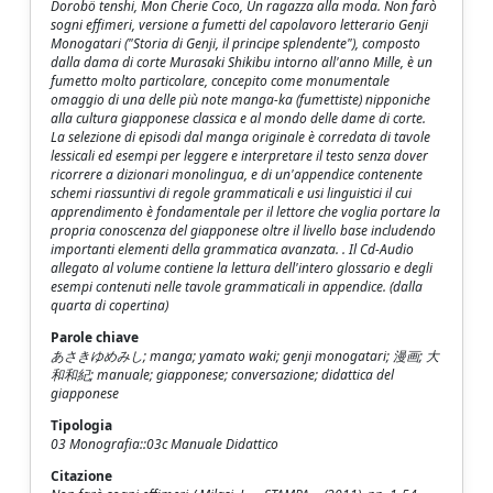
Dorobö tenshi, Mon Cherie Coco, Un ragazza alla moda. Non farò
sogni effimeri, versione a fumetti del capolavoro letterario Genji
Monogatari ("Storia di Genji, il principe splendente"), composto
dalla dama di corte Murasaki Shikibu intorno all'anno Mille, è un
fumetto molto particolare, concepito come monumentale
omaggio di una delle più note manga-ka (fumettiste) nipponiche
alla cultura giapponese classica e al mondo delle dame di corte.
La selezione di episodi dal manga originale è corredata di tavole
lessicali ed esempi per leggere e interpretare il testo senza dover
ricorrere a dizionari monolingua, e di un'appendice contenente
schemi riassuntivi di regole grammaticali e usi linguistici il cui
apprendimento è fondamentale per il lettore che voglia portare la
propria conoscenza del giapponese oltre il livello base includendo
importanti elementi della grammatica avanzata. . Il Cd-Audio
allegato al volume contiene la lettura dell'intero glossario e degli
esempi contenuti nelle tavole grammaticali in appendice. (dalla
quarta di copertina)
Parole chiave
あさきゆめみし; manga; yamato waki; genji monogatari; 漫画; 大
和和紀; manuale; giapponese; conversazione; didattica del
giapponese
Tipologia
03 Monografia::03c Manuale Didattico
Citazione