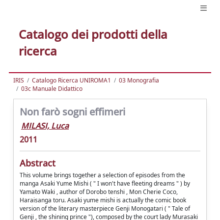
Catalogo dei prodotti della
ricerca
IRIS
Catalogo Ricerca UNIROMA1
03 Monografia
03c Manuale Didattico
Non farò sogni effimeri
MILASI, Luca
2011
Abstract
This volume brings together a selection of episodes from the
manga Asaki Yume Mishi ( " I won't have fleeting dreams " ) by
Yamato Waki , author of Dorobo tenshi , Mon Cherie Coco,
Haraisanga toru. Asaki yume mishi is actually the comic book
version of the literary masterpiece Genji Monogatari ( " Tale of
Genji , the shining prince "), composed by the court lady Murasaki