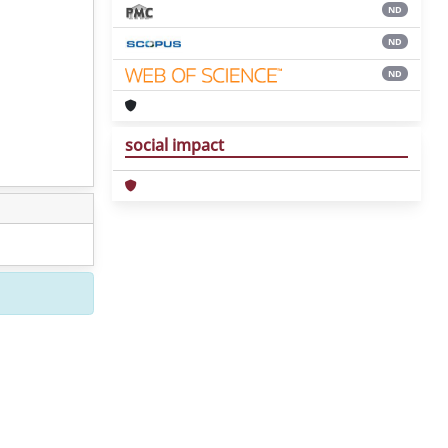
ND
ND
ND
social impact