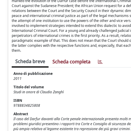
marked the evolution of the Darfur case before the International Criminal C
Court against the Sudanese President; the African Union request for a def
relations between the Court and the Security Council in their dynamic dimen
peace and international criminal justice as part of the legal mechanisms
the attempt of one institution to use the powers of the other and vice vers
involved to implement strategies intended to extend this dialectic to avoid
International Criminal Court. For a young and already challenged judicial i
perpetrators of international crimes is the first priority. As a result, relat
paradigmatic example of that. This does not mean that the Court should op
the latter complies with the respective functions and, especially, that each
them.
Scheda breve
Scheda completa
Anno di pubblicazione
2011
Titolo del volume
Studi in onore di Claudio Zanghì
ISBN
9788834825808
Abstract
Il caso del Darfur davanti alla Corte penale internazionale presenta molti m
problemi giuridici presentino i rapporti tra Corte e Consiglio di sicurezza 
più ampia relativa al legame esistente tra repressione dei più gravi crimini i