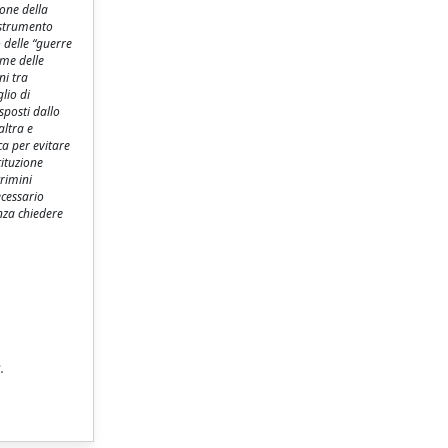
ione della
o strumento
 delle “guerre
ame delle
ni tra
lio di
sposti dallo
altra e
ca per evitare
tituzione
crimini
ecessario
nza chiedere
.