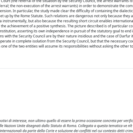
ourt (the referral of the situation by the Security Council, the arrest warrants i
erral; the non-execution of the arrest warrants) in order to demonstrate the comp
sion. In particular, the study made clear the difficulty of containing the dialect
 set up by the Rome Statute. Such relations are dangerous not only because they
a instrumentally, but also because the resulting short circuit enables internationa
 the achievement of a positive synthesis. The picture described is of particular c
nstitution, asserting its own independence in pursuit of the statutory goal to end 
ions with the Security Council are by their nature insidious and the case of Darfur it
erate in complete isolation from the Security Council, but that the necessary co
 one of the two entities will assume its responsibilities without asking the other t
otivi di interesse, non ultimo quello di essere la prima occasione concreta per verifi
delle Nazioni Unite disegnati dallo Statuto di Roma. Collegata a questa tematica ve n’
nternazionali da parte della Corte e soluzione dei conflitti nel cui contesto detti crimi