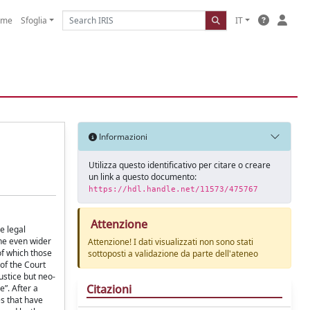
ome
Sfoglia
IT
Informazioni
Utilizza questo identificativo per citare o creare
un link a questo documento:
https://hdl.handle.net/11573/475767
Attenzione
e legal
one even wider
Attenzione! I dati visualizzati non sono stati
of which those
sottoposti a validazione da parte dell'ateneo
 of the Court
ustice but neo-
Citazioni
”. After a
es that have