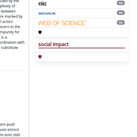
ssued by the
ND
lexity of
ic between
ND
 are marked by
l actors
ND
oncern to the
impunity for
 is a
ordination with
social impact
o substitute
care quali
è una ancora
ni sono stati