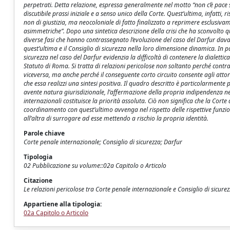
perpetrati. Detta relazione, espressa generalmente nel motto “non c’è pace sen
discutibile prassi iniziale e a senso unico della Corte. Quest’ultima, infatti
non di giustizia, ma neocoloniale di fatto finalizzato a reprimere esclusiva
asimmetriche”. Dopo una sintetica descrizione della crisi che ha sconvolto q
diverse fasi che hanno contrassegnato l’evoluzione del caso del Darfur davan
quest’ultima e il Consiglio di sicurezza nella loro dimensione dinamica. In pa
sicurezza nel caso del Darfur evidenzia la difficoltà di contenere la dialetti
Statuto di Roma. Si tratta di relazioni pericolose non soltanto perché contras
viceversa, ma anche perché il conseguente corto circuito consente agli attori
che essa realizzi una sintesi positiva. Il quadro descritto è particolarment
avente natura giurisdizionale, l’affermazione della propria indipendenza nel
internazionali costituisce la priorità assoluta. Ciò non significa che la Cor
coordinamento con quest’ultimo avvenga nel rispetto delle rispettive funzio
all’altra di surrogare ad esse mettendo a rischio la propria identità.
Parole chiave
Corte penale internazionale; Consiglio di sicurezza; Darfur
Tipologia
02 Pubblicazione su volume::02a Capitolo o Articolo
Citazione
Le relazioni pericolose tra Corte penale internazionale e Consiglio di sicurez
Appartiene alla tipologia:
02a Capitolo o Articolo