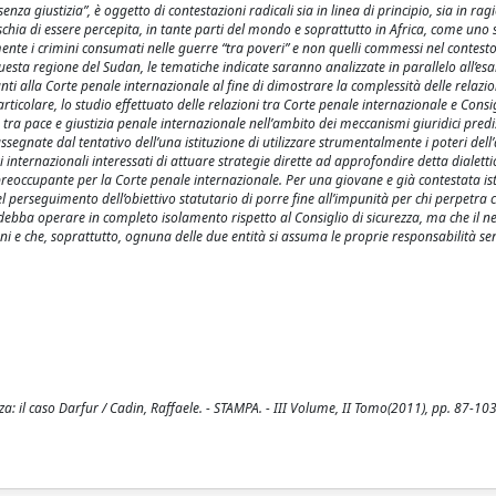
za giustizia”, è oggetto di contestazioni radicali sia in linea di principio, sia in rag
, rischia di essere percepita, in tante parti del mondo e soprattutto in Africa, come un
mente i crimini consumati nelle guerre “tra poveri” e non quelli commessi nel contesto
uesta regione del Sudan, le tematiche indicate saranno analizzate in parallelo all’es
ti alla Corte penale internazionale al fine di dimostrare la complessità delle relazio
rticolare, lo studio effettuato delle relazioni tra Corte penale internazionale e Consig
ca tra pace e giustizia penale internazionale nell’ambito dei meccanismi giuridici predi
segnate dal tentativo dell’una istituzione di utilizzare strumentalmente i poteri dell’
 internazionali interessati di attuare strategie dirette ad approfondire detta dialetti
e preoccupante per la Corte penale internazionale. Per una giovane e già contestata is
 perseguimento dell’obiettivo statutario di porre fine all’impunità per chi perpetra 
te debba operare in completo isolamento rispetto al Consiglio di sicurezza, ma che il n
ni e che, soprattutto, ognuna delle due entità si assuma le proprie responsabilità se
za: il caso Darfur / Cadin, Raffaele. - STAMPA. - III Volume, II Tomo(2011), pp. 87-103