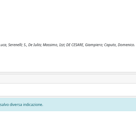
Luca, Serenelli; S., De Iuliis; Massimo, Izzi; DE CESARE, Giampiero; Caputo, Domenico.
, salvo diversa indicazione.