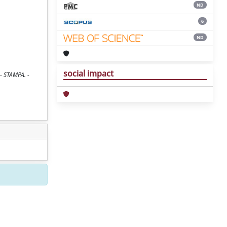
ND
6
ND
social impact
 - STAMPA. -