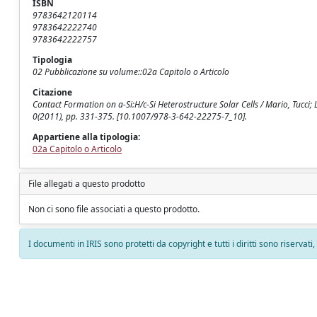
ISBN
9783642120114
9783642222740
9783642222757
Tipologia
02 Pubblicazione su volume::02a Capitolo o Articolo
Citazione
Contact Formation on a-Si:H/c-Si Heterostructure Solar Cells / Mario, Tucci; 
0(2011), pp. 331-375. [10.1007/978-3-642-22275-7_10].
Appartiene alla tipologia:
02a Capitolo o Articolo
File allegati a questo prodotto
Non ci sono file associati a questo prodotto.
I documenti in IRIS sono protetti da copyright e tutti i diritti sono riservati