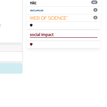
ND
0
0
.
social impact