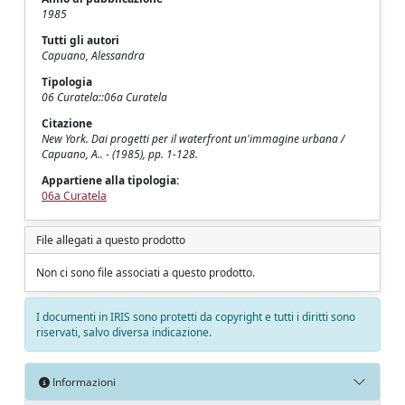
1985
Tutti gli autori
Capuano, Alessandra
Tipologia
06 Curatela::06a Curatela
Citazione
New York. Dai progetti per il waterfront un'immagine urbana /
Capuano, A.. - (1985), pp. 1-128.
Appartiene alla tipologia:
06a Curatela
File allegati a questo prodotto
Non ci sono file associati a questo prodotto.
I documenti in IRIS sono protetti da copyright e tutti i diritti sono
riservati, salvo diversa indicazione.
Informazioni