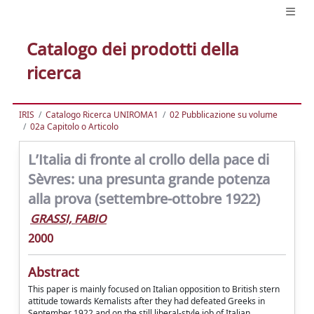
Catalogo dei prodotti della
ricerca
IRIS
Catalogo Ricerca UNIROMA1
02 Pubblicazione su volume
02a Capitolo o Articolo
L’Italia di fronte al crollo della pace di
Sèvres: una presunta grande potenza
alla prova (settembre-ottobre 1922)
GRASSI, FABIO
2000
Abstract
This paper is mainly focused on Italian opposition to British stern
attitude towards Kemalists after they had defeated Greeks in
September 1922 and on the still liberal-style job of Italian