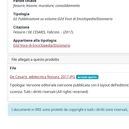
Parole chiave
fessura; lesione; murature; consolidamento
Tipologia
02 Pubblicazione su volume::02d Voce di Enciclopedia/Dizionario
Citazione
Fessura / DE CESARIS, Fabrizio. - (2017).
Appartiene alla tipologia:
02d Voce di Enciclopedia/Dizionario
File allegati a questo prodotto
File
De Cesaris_wikitecnica fessura_2017.JPG
accesso aperto
Tipologia: Versione editoriale (versione pubblicata con il layout dell'editore
Licenza: Tutti i diritti riservati (All rights reserved)
I documenti in IRIS sono protetti da copyright e tutti i diritti sono riservati