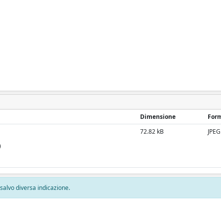
Dimensione
For
72.82 kB
JPEG
)
, salvo diversa indicazione.