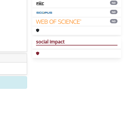
ND
ND
ND
social impact