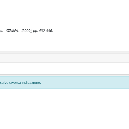
no. - STAMPA. - (2009), pp. 432-446.
, salvo diversa indicazione.