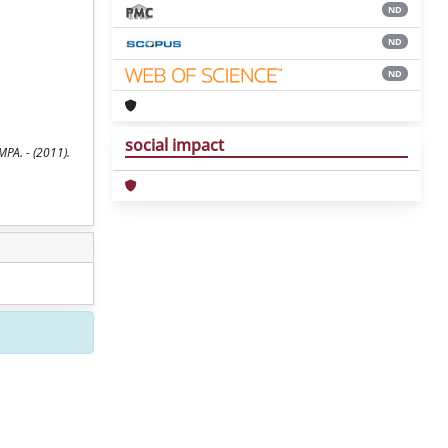
ND
ND
ND
social impact
MPA. - (2011).