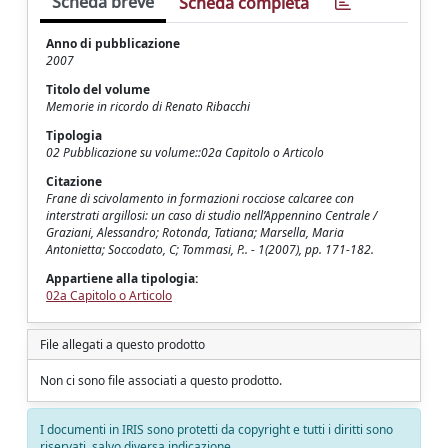
Scheda breve
Scheda completa
Anno di pubblicazione
2007
Titolo del volume
Memorie in ricordo di Renato Ribacchi
Tipologia
02 Pubblicazione su volume::02a Capitolo o Articolo
Citazione
Frane di scivolamento in formazioni rocciose calcaree con
interstrati argillosi: un caso di studio nell’Appennino Centrale /
Graziani, Alessandro; Rotonda, Tatiana; Marsella, Maria
Antonietta; Soccodato, C; Tommasi, P.. - 1(2007), pp. 171-182.
Appartiene alla tipologia:
02a Capitolo o Articolo
File allegati a questo prodotto
Non ci sono file associati a questo prodotto.
I documenti in IRIS sono protetti da copyright e tutti i diritti sono
riservati, salvo diversa indicazione.