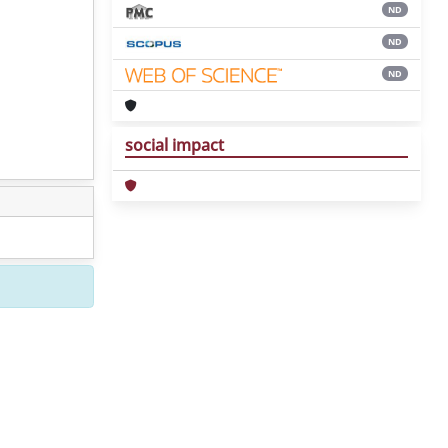
ND
ND
ND
social impact